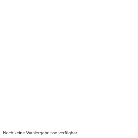
a
v
i
g
a
t
i
o
n
Noch keine Wahlergebnisse verfügbar.