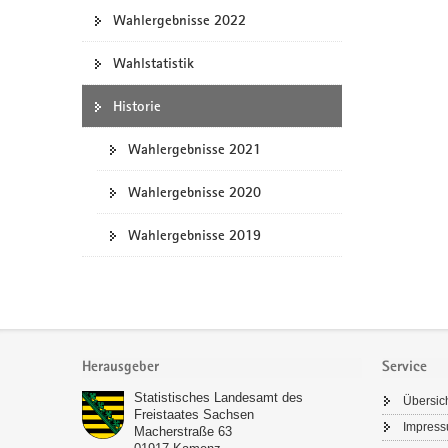
Wahlergebnisse 2022
a
v
Wahlstatistik
i
g
Historie
a
t
Wahlergebnisse 2021
i
o
Wahlergebnisse 2020
n
Wahlergebnisse 2019
Footer-
Bereich
Herausgeber
Service
Statistisches Landesamt des
Übersic
Freistaates Sachsen
Impres
Macherstraße 63