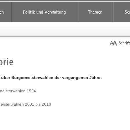
reifende
en
Politik und Verwaltung
Themen
Se
Schrif
orie
t
 über Bürgermeisterwahlen der vergangenen Jahre:
meisterwahlen 1994
eisterwahlen 2001 bis 2018