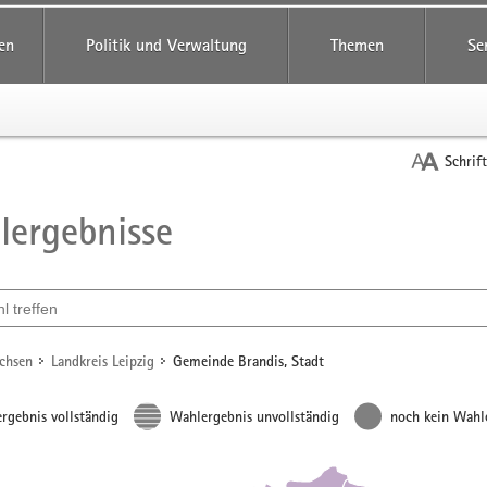
reifende
en
Politik und Verwaltung
Themen
Se
Schrif
ergebnisse
t
ählen
achsen
Landkreis Leipzig
Gemeinde Brandis, Stadt
rgebnis vollständig
Wahlergebnis unvollständig
noch kein Wahl