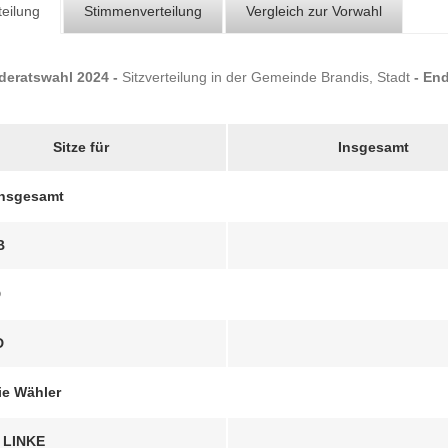
teilung
Stimmenverteilung
Vergleich zur Vorwahl
eratswahl 2024 -
Sitzverteilung in der Gemeinde Brandis, Stadt
- En
Sitze für
Insgesamt
insgesamt
B
D
D
ie Wähler
 LINKE