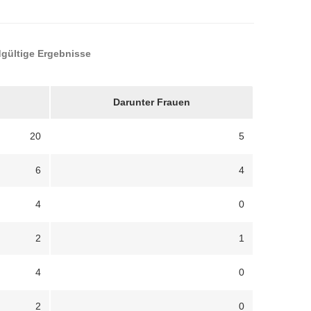
dgültige Ergebnisse
Darunter Frauen
20
5
6
4
4
0
2
1
4
0
2
0