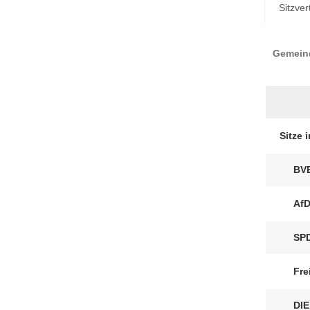
Sitzver
Gemeind
Sitze 
BV
Af
SP
Fre
DIE