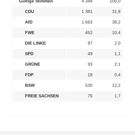
Gültige Stimmen
4 348
100,0
CDU
1 381
31,8
AfD
1 663
38,2
FWE
452
10,4
DIE LINKE
87
2,0
SPD
49
1,1
GRÜNE
93
2,1
FDP
18
0,4
BSW
530
12,2
FREIE SACHSEN
75
1,7