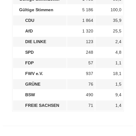
Gültige Stimmen
5 186
100,0
CDU
1 864
35,9
AfD
1 320
25,5
DIE LINKE
123
2,4
SPD
248
4,8
FDP
57
1,1
FWV e.V.
937
18,1
GRÜNE
76
1,5
BSW
490
9,4
FREIE SACHSEN
71
1,4