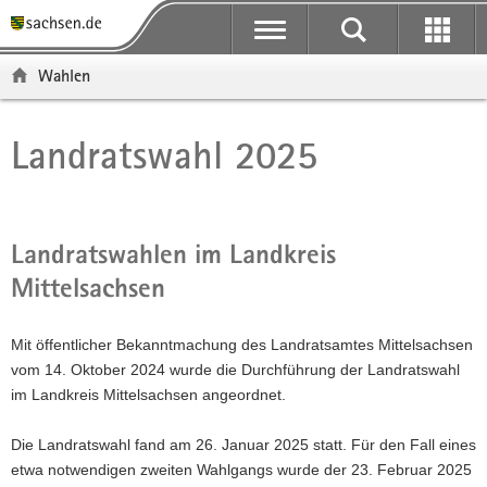
P
P
H
F
o
o
a
o
r
r
u
o
Wahlen
t
t
p
t
a
a
t
e
l
l
i
r
Landratswahl 2025
Hauptinhalt
ü
n
n
-
b
a
h
B
e
v
a
e
r
i
l
r
Landratswahlen im Landkreis
g
g
t
e
Mittelsachsen
r
a
i
e
t
c
i
i
h
Mit öffentlicher Bekanntmachung des Landratsamtes Mittelsachsen
f
o
vom 14. Oktober 2024 wurde die Durchführung der Landratswahl
e
n
im Landkreis Mittelsachsen angeordnet.
n
d
Die Landratswahl fand am 26. Januar 2025 statt. Für den Fall eines
e
etwa notwendigen zweiten Wahlgangs wurde der 23. Februar 2025
N