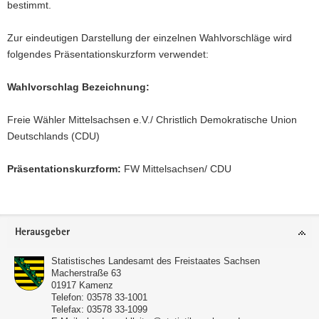
bestimmt.
a
v
Zur eindeutigen Darstellung der einzelnen Wahlvorschläge wird
i
folgendes Präsentationskurzform verwendet:
g
a
Wahlvorschlag Bezeichnung:
t
i
Freie Wähler Mittelsachsen e.V./ Christlich Demokratische Union
o
Deutschlands (CDU)
n
Präsentationskurzform:
FW Mittelsachsen/ CDU
Footer-
Herausgeber
Bereich
Statistisches Landesamt des Freistaates Sachsen
Macherstraße 63
01917
Kamenz
Telefon:
03578 33-1001
Telefax:
03578 33-1099