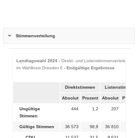
Stimmenverteilung
Landtagswahl 2024 -
Direkt- und Listenstimmenverteilung
im Wahlkreis Dresden 6
- Endgültige Ergebnisse
Dresden 6
Direktstimmen
Listenstimmen
Absolut
Prozent
Absolut
Prozen
Ungültige
444
1,2
207
0,
Stimmen
Gültige Stimmen
36 573
98,8
36 810
99,
CDU
11 537
31,5
9 621
26,