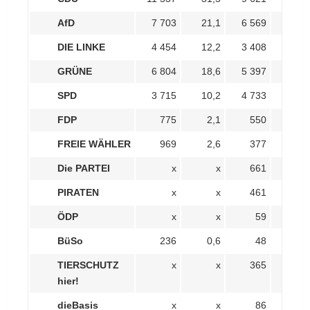
AfD
7 703
21,1
6 569
17,
DIE LINKE
4 454
12,2
3 408
9,
GRÜNE
6 804
18,6
5 397
14,
SPD
3 715
10,2
4 733
12,
FDP
775
2,1
550
1,
FREIE WÄHLER
969
2,6
377
1,
Die PARTEI
x
x
661
1,
PIRATEN
x
x
461
1,
ÖDP
x
x
59
0,
Dresden 6
BüSo
236
0,6
48
0,
TIERSCHUTZ
x
x
365
1,
hier!
dieBasis
x
x
86
0,