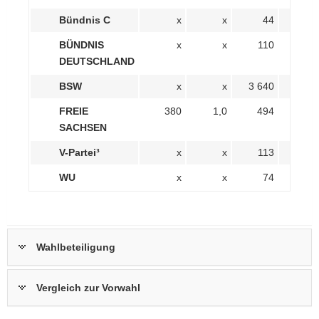
Bündnis C
x
x
44
0,
BÜNDNIS
x
x
110
0,
DEUTSCHLAND
BSW
x
x
3 640
9,
FREIE
380
1,0
494
1,
SACHSEN
V-Partei³
x
x
113
0,
WU
x
x
74
0,
Wahlbeteiligung
Vergleich zur Vorwahl