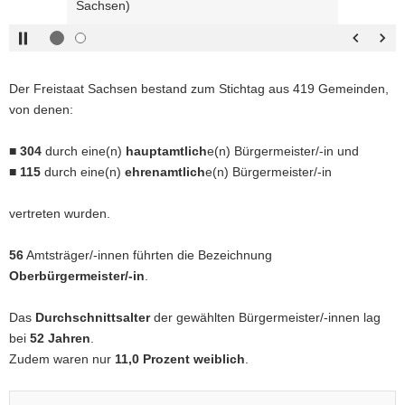
Sachsen)
rechts :
blättern
a
Pfeiltaste
Zurück
v
links :
blättern
i
Pfeiltaste
Bildunterschrift
g
Der Freistaat Sachsen bestand zum Stichtag aus 419 Gemeinden,
oben :
anzeigen
a
von denen:
Pfeiltaste
Bildunterschrift
t
unten :
verbergen
i
■
304
durch eine(n)
hauptamtlich
e(n) Bürgermeister/-in und
Eingabetaste
Vollbildmodus
o
■
115
durch eine(n)
ehrenamtlich
e(n) Bürgermeister/-in
:
öffnen
n
Leertaste :
Bilderschau
vertreten wurden.
abspielen
56
Amtsträger/-innen führten die Bezeichnung
Oberbürgermeister/-in
.
Das
Durchschnittsalter
der gewählten Bürgermeister/-innen lag
bei
52 Jahren
.
Zudem waren nur
11,0 Prozent weiblich
.