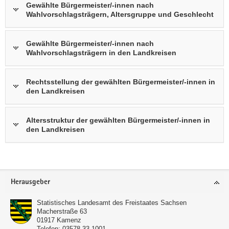
Gewählte Bürgermeister/-innen nach
Wahlvorschlagsträgern, Altersgruppe und Geschlecht
Gewählte Bürgermeister/-innen nach
Wahlvorschlagsträgern in den Landkreisen
Rechtsstellung der gewählten Bürgermeister/-innen in
den Landkreisen
Altersstruktur der gewählten Bürgermeister/-innen in
den Landkreisen
Footer-
Herausgeber
Bereich
Statistisches Landesamt des Freistaates Sachsen
Macherstraße 63
01917
Kamenz
Telefon:
03578 33-1001