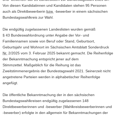
Von diesen Kandidatinnen und Kandidaten stehen 95 Personen
a
auch als Direktbewerberin
bzw.
-bewerber in einem sächsischen
v
Bundestagswahlkreis zur Wahl.
i
g
Die endgültig zugelassenen Landeslisten wurden gemäß
a
§ 43 Bundeswahlordnung unter Angabe der Vor- und
t
Familiennamen sowie von Beruf oder Stand, Geburtsort,
i
Geburtsjahr und Wohnort im Sächsischen Amtsblatt Sonderdruck
o
Nr.
2/2025 vom 3. Februar 2025 bekannt gemacht. Die Reihenfolge
n
der Bekanntmachung entspricht jener auf dem
Stimmzettel. Maßgeblich für die Reihung ist das
Zweitstimmenergebnis der Bundestagswahl 2021. Seinerzeit nicht
angetretene Parteien werden in alphabetischer Reihenfolge
angefügt.
Die öffentliche Bekanntmachung der in den sächsischen
Bundestagswahlkreisen endgültig zugelassenen 148
Direktbewerberinnen und -bewerber (Wahlkreisbewerberinnen und
-bewerber) erfolgte in den allgemein für Bekanntmachungen der