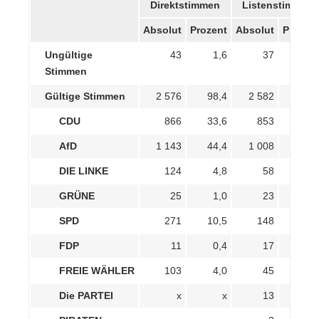
Direktstimmen
Listenstimmen
Absolut
Prozent
Absolut
Prozen
Ungültige
43
1,6
37
1,
Stimmen
Gültige Stimmen
2 576
98,4
2 582
98,
CDU
866
33,6
853
33,
AfD
1 143
44,4
1 008
39,
DIE LINKE
124
4,8
58
2,
GRÜNE
25
1,0
23
0,
SPD
271
10,5
148
5,
FDP
11
0,4
17
0,
FREIE WÄHLER
103
4,0
45
1,
Die PARTEI
x
x
13
0,