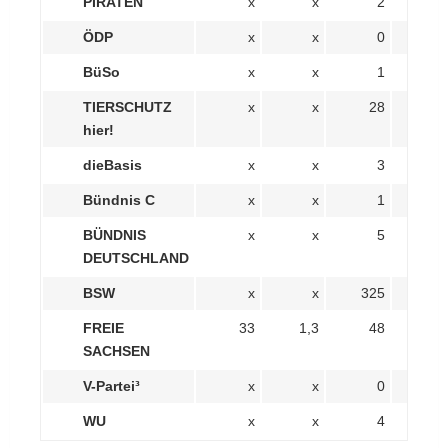
PIRATEN
x
x
2
0,
Beilrode
ÖDP
x
x
0
0,
BüSo
x
x
1
0,
TIERSCHUTZ
x
x
28
1,
hier!
dieBasis
x
x
3
0,
Bündnis C
x
x
1
0,
BÜNDNIS
x
x
5
0,
DEUTSCHLAND
BSW
x
x
325
12,
FREIE
33
1,3
48
1,
SACHSEN
V-Partei³
x
x
0
0,
WU
x
x
4
0,