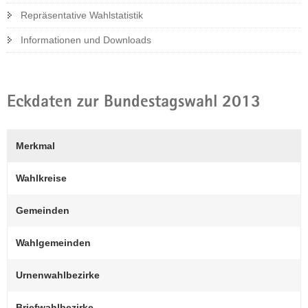
Repräsentative Wahlstatistik
a
v
Informationen und Down­loads
i
g
a
t
Eckdaten zur Bundestagswahl 2013
i
o
n
Merkmal
Wahlkreise
Gemeinden
Wahlgemeinden
Urnenwahlbezirke
Briefwahlbezirke