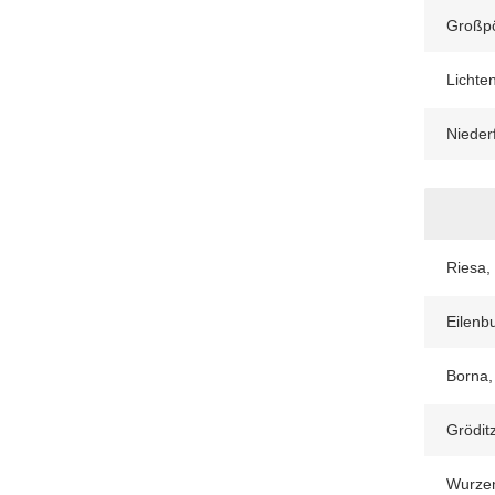
Großp
Lichte
Nieder
Riesa,
Eilenb
Borna,
Gröditz
Wurzen