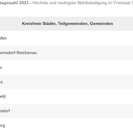
agswahl 2021 -
Höchste und niedrigste Wahlbeteiligung im Freistaat
Kreisfreie Städte, Teilgemeinden, Gemeinden
ufen
nnsdorf-Reichenau
u
ma
feld
sdorf
erg