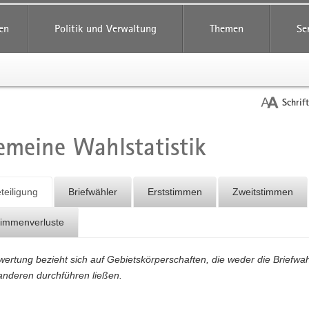
reifende
en
Politik und Verwaltung
Themen
Se
Schrif
emeine Wahlstatistik
t
teiligung
Briefwähler
Erststimmen
Zweitstimmen
timmenverluste
ertung bezieht sich auf Gebietskörperschaften, die weder die Briefwah
anderen durchführen ließen.