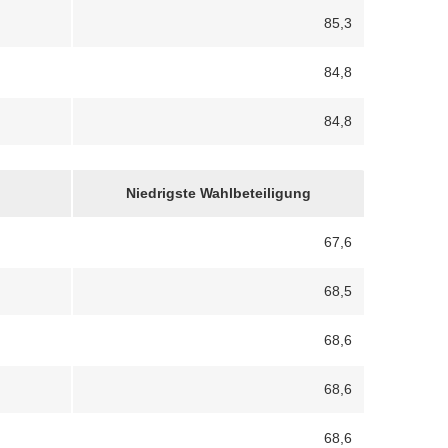
85,3
84,8
84,8
Niedrigste Wahlbeteiligung
67,6
68,5
68,6
68,6
68,6