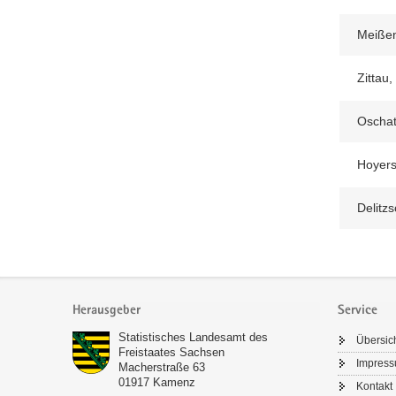
Meißen
Zittau,
Oschat
Hoyers
Delitzs
Footer-
Bereich
Herausgeber
Service
Statistisches Landesamt des
Übersic
Freistaates Sachsen
Impres
Macherstraße 63
01917
Kamenz
Kontakt