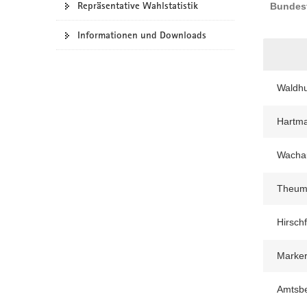
Repräsentative Wahlstatistik
Bundest
a
v
Informationen und Downloads
i
g
a
Waldh
t
i
Hartma
o
n
Wacha
Theu
Hirsch
Marker
Amtsb