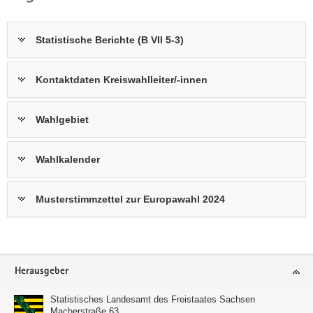
a
v
Statistische Berichte (B VII 5-3)
i
g
a
Kontaktdaten Kreiswahlleiter/-innen
t
i
Wahlgebiet
o
n
Wahlkalender
Musterstimmzettel zur Europawahl 2024
Footer-
Herausgeber
Bereich
Statistisches Landesamt des Freistaates Sachsen
Macherstraße 63