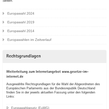
Seiten.
a
v
Europawahl 2024
i
g
Europawahl 2019
a
Europawahl 2014
t
i
Europawahlen im Zeitverlauf
o
n
Rechtsgrundlagen
Weiterleitung zum Internetangebot www.gesetze-im-
internet.de
Ausgewählte Rechtsgrundlagen für die Wahl der Abgeordneten des
Europäischen Parlaments aus der Bundesrepublik Deutschland
finden Sie in der jeweils aktuellen Fassung unter den folgenden
Links:
Europawahlgesetz (EuWG)