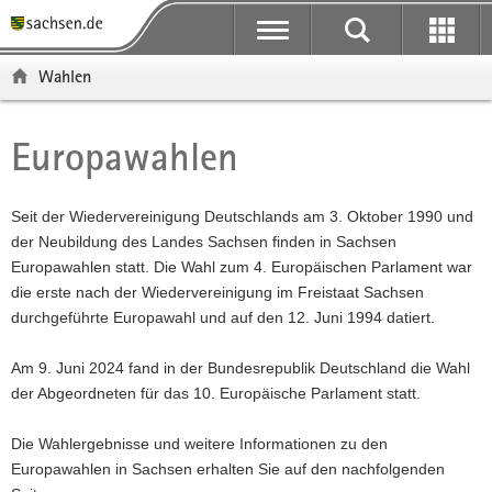
P
P
H
F
o
o
a
o
r
r
u
o
Wahlen
t
t
p
t
a
a
t
e
l
l
i
r
Europawahlen
Hauptinhalt
ü
n
n
-
b
a
h
B
e
v
a
e
Seit der Wiedervereinigung Deutschlands am 3. Oktober 1990 und
r
i
l
r
der Neubildung des Landes Sachsen finden in Sachsen
g
g
t
e
Europawahlen statt. Die Wahl zum 4. Europäischen Parlament war
r
a
i
die erste nach der Wiedervereinigung im Freistaat Sachsen
e
t
c
durchgeführte Europawahl und auf den 12. Juni 1994 datiert.
i
i
h
f
o
Am 9. Juni 2024 fand in der Bundesrepublik Deutschland die Wahl
e
n
der Abgeordneten für das 10. Europäische Parlament statt.
n
d
Die Wahlergebnisse und weitere Informationen zu den
e
Europawahlen in Sachsen erhalten Sie auf den nachfolgenden
N